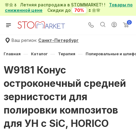
🌸🌼🌷 Летняя распродажа в STOMMARKET! !
Товары по
сниженной цене
Скидки до
70%
🌷🌼🌸
0
Ваш регион:
Санкт-Петербург
—
—
—
Главная
Каталог
Терапия
Полировальные и шлиф
W9181 Конус
остроконечный средней
зернистости для
полировки композитов
для УН с SiC, HORICO