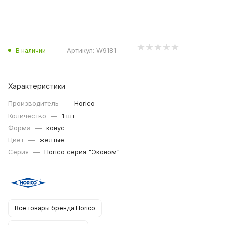
Артикул:
W9181
В наличии
Характеристики
Производитель
—
Horico
Количество
—
1 шт
Форма
—
конус
Цвет
—
желтые
Серия
—
Horico серия "Эконом"
Все товары бренда Horico