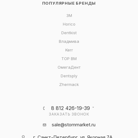
ПОПУЛЯРНЫЕ БРЕНДЫ
3M
Horico
Dentkist
Владмива
Kerr
ТОР ВМ
ОмегаДент
Dentsply
Zhermack
8 812 426-19-39
ЗАКАЗАТЬ ЗВОНОК
sale@stommarket.ru
г. Cанкт-Петербург, ул. Якорная 7А,