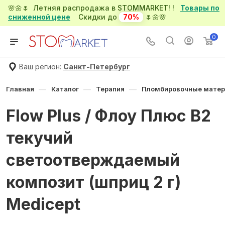
🌸🌼🌷 Летняя распродажа в STOMMARKET! !
Товары по
сниженной цене
Скидки до
70%
🌷🌼🌸
0
Ваш регион:
Санкт-Петербург
—
—
—
Главная
Каталог
Терапия
Пломбировочные мате
Flow Plus / Флоу Плюс B2
текучий
светоотверждаемый
композит (шприц 2 г)
Medicept