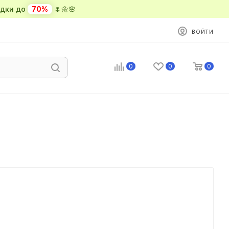
ки до
70%
🌷🌼🌸
ВОЙТИ
0
0
0