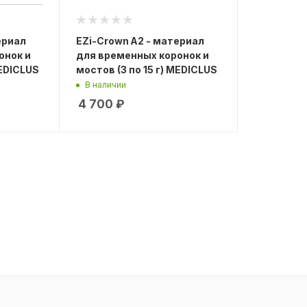
ериал
EZi-Crown А2 - материал
онок и
для временных коронок и
MEDICLUS
мостов (3 по 15 г) MEDICLUS
В наличии
4 700
₽