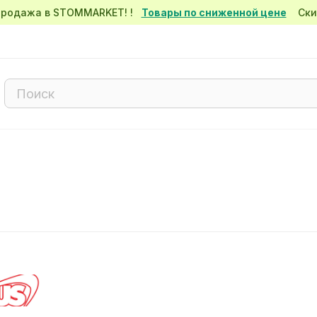
спродажа в STOMMARKET! !
Товары по сниженной цене
Скид