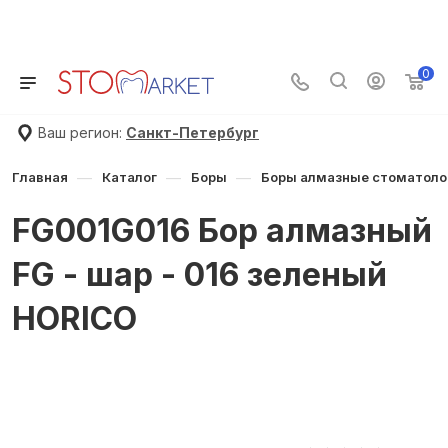
🌸🌼🌷 Летняя распродажа в STOMMARKET! !
Товары по
сниженной цене
Скидки до
70%
🌷🌼🌸
0
Ваш регион:
Санкт-Петербург
—
—
—
Главная
Каталог
Боры
Боры алмазные стоматоло
FG001G016 Бор алмазный
FG - шар - 016 зеленый
HORICO