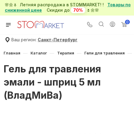
🌸🌼🌷 Летняя распродажа в STOMMARKET! !
Товары по
сниженной цене
Скидки до
70%
🌷🌼🌸
0
Ваш регион:
Санкт-Петербург
—
—
—
—
Главная
Каталог
Терапия
Гели для травления
Гель для травления
эмали - шприц 5 мл
(ВладМиВа)