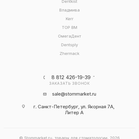
Dentkist
Владмива
Kerr
ТОР ВМ
ОмегаДент
Dentsply
Zhermack
8 812 426-19-39
ЗАКАЗАТЬ ЗВОНОК
sale@stommarket.ru
г. Cанкт-Петербург, ул. Якорная 7А,
Литер А
© Stommarket.ru, товары для стоматологии, 2026