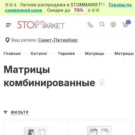
🌸🌼🌷 Летняя распродажа в STOMMARKET! !
Товары по
сниженной цене
Скидки до
70%
🌷🌼🌸
0
Ваш регион:
Санкт-Петербург
—
—
—
—
Главная
Каталог
Терапия
Матрицы
Матрицы 
Матрицы
комбинированные
2
ФИЛЬТР