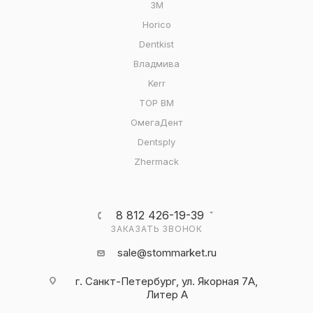
3M
Horico
Dentkist
Владмива
Kerr
ТОР ВМ
ОмегаДент
Dentsply
Zhermack
8 812 426-19-39
ЗАКАЗАТЬ ЗВОНОК
sale@stommarket.ru
г. Cанкт-Петербург, ул. Якорная 7А,
Литер А