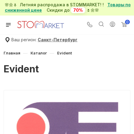
🌸🌼🌷 Летняя распродажа в STOMMARKET! !
Товары по
сниженной цене
Скидки до
70%
🌷🌼🌸
0
Ваш регион:
Санкт-Петербург
—
—
Главная
Каталог
Evident
Evident