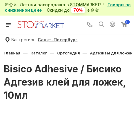
🌸🌼🌷 Летняя распродажа в STOMMARKET! !
Товары по
сниженной цене
Скидки до
70%
🌷🌼🌸
0
Ваш регион:
Санкт-Петербург
—
—
—
Главная
Каталог
Ортопедия
Адгезивы для ложек
Bisico Adhesive / Бисико
Адгезив клей для ложек,
10мл